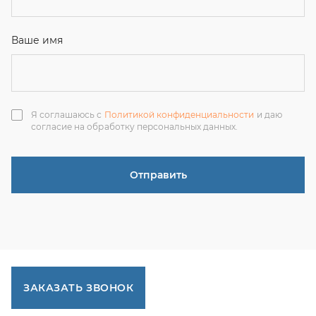
ЗАКАЗАТЬ ЗВОНОК
+7 (351) 214-36-26
+7 (922) 74-71-055
+7 (965) 85-89-377
г. Миасс, Тургоякское шоссе, 11/63, оф.19
uraltranzit@inbox.ru
Каталог запчастей