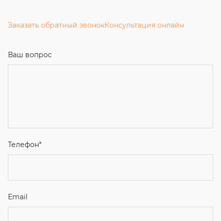
Заказать обратный звонок
Консультация онлайн
Ваш вопрос
Телефон
*
Email
Ваше имя
Я соглашаюсь с
Политикой конфиденциальности
и даю
согласие на обработку персональных данных.
Отправить