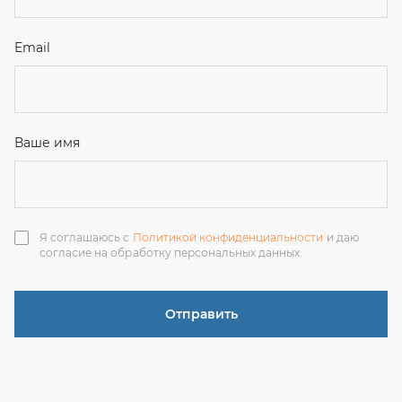
Отправить
ЗАКАЗАТЬ ЗВОНОК
+7 (351) 214-36-26
+7 (922) 74-71-055
+7 (965) 85-89-377
г. Миасс, Тургоякское шоссе, 11/63, оф.19