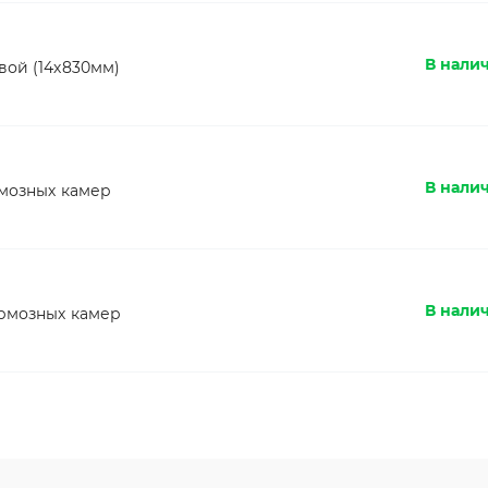
В налич
вой (14х830мм)
В нали
рмозных камер
В нали
ормозных камер