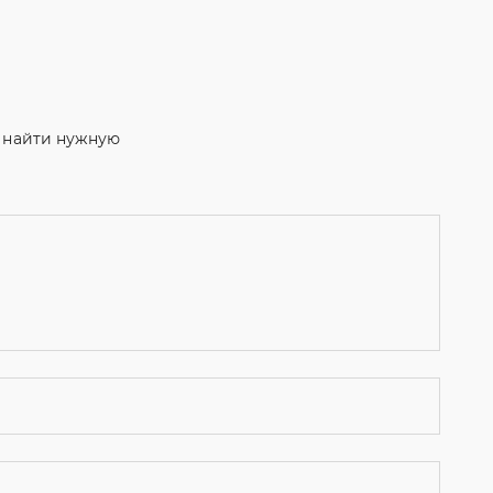
м найти нужную
ости
и даю согласие на обработку персональных данных.