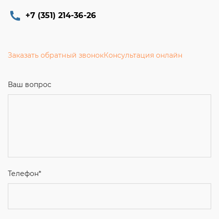
+7 (351) 214-36-26
Заказать обратный звонок
Консультация онлайн
Ваш вопрос
Телефон
*
Email
Ваше имя
Я соглашаюсь с
Политикой конфиденциальности
и даю
согласие на обработку персональных данных.