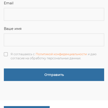
Отправить
ЗАКАЗАТЬ ЗВОНОК
+7 (351) 214-36-26
+7 (922) 74-71-055
+7 (965) 85-89-377
г. Миасс, Тургоякское шоссе, 11/63, оф.19
uraltranzit@inbox.ru