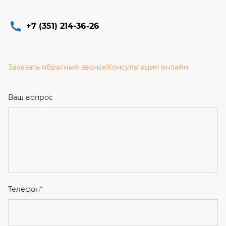
+7 (351) 214-36-26
Заказать обратный звонок
Консультация онлайн
Ваш вопрос
Телефон
*
Email
Ваше имя
Я соглашаюсь с
Политикой конфиденциальности
и даю
согласие на обработку персональных данных.