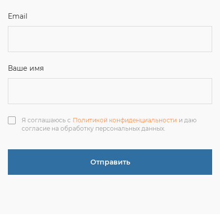
Отправить
ЗАКАЗАТЬ ЗВОНОК
+7 (351) 214-36-26
+7 (922) 74-71-055
+7 (965) 85-89-377
г. Миасс, Тургоякское шоссе, 11/63, оф.19
uraltranzit@inbox.ru