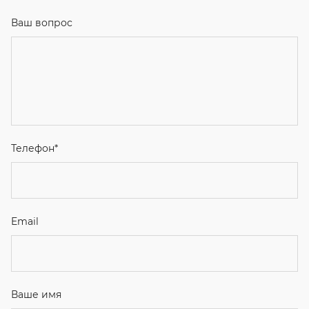
Ваш вопрос
Телефон
*
Email
Ваше имя
Я соглашаюсь с
Политикой конфиденциальности
и даю
согласие на обработку персональных данных.
Отправить