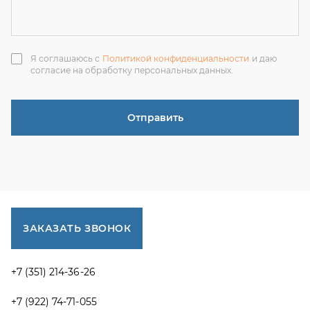
ЗАКАЗАТЬ ЗВОНОК
+7 (351) 214-36-26
+7 (922) 74-71-055
+7 (965) 85-89-377
г. Миасс, Тургоякское шоссе, 11/63, оф.19
uraltranzit@inbox.ru
Каталог запчастей
Спецпредложения
Графические каталоги УРАЛ