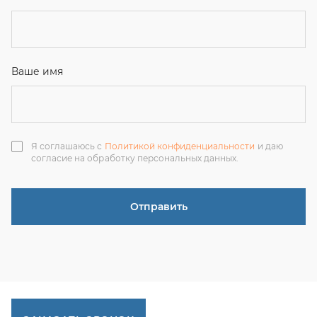
Отправить
ЗАКАЗАТЬ ЗВОНОК
+7 (351) 214-36-26
+7 (922) 74-71-055
+7 (965) 85-89-377
г. Миасс, Тургоякское шоссе, 11/63, оф.19
uraltranzit@inbox.ru