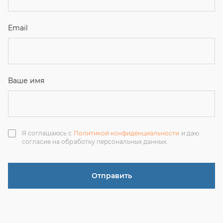
Отправить
ЗАКАЗАТЬ ЗВОНОК
+7 (351) 214-36-26
+7 (922) 74-71-055
+7 (965) 85-89-377
г. Миасс, Тургоякское шоссе, 11/63, оф.19