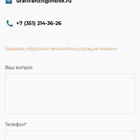
uraltranzit@inbox.ru
+7 (351) 214-36-26
Заказать обратный звонок
Консультация онлайн
Ваш вопрос
Телефон
*
Email
Ваше имя
Я соглашаюсь с
Политикой конфиденциальности
и даю
согласие на обработку персональных данных.