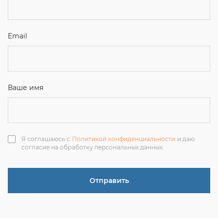
согласие на обработку персональных данных.
Отправить
ЗАКАЗАТЬ ЗВОНОК
+7 (351) 214-36-26
+7 (922) 74-71-055
+7 (965) 85-89-377
г. Миасс, Тургоякское шоссе, 11/63, оф.19