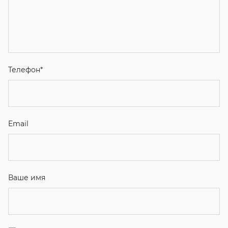
Телефон
*
Email
Ваше имя
Я соглашаюсь с
Политикой конфиденциальности
и даю
согласие на обработку персональных данных.
Отправить
ЗАКАЗАТЬ ЗВОНОК