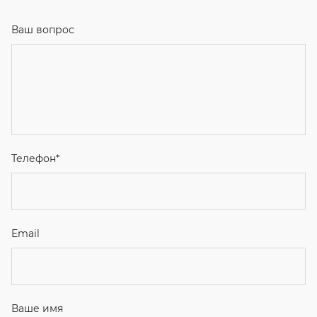
Ваш вопрос
Телефон
*
Email
Ваше имя
Я соглашаюсь с
Политикой конфиденциальности
и даю
согласие на обработку персональных данных.
Отправить