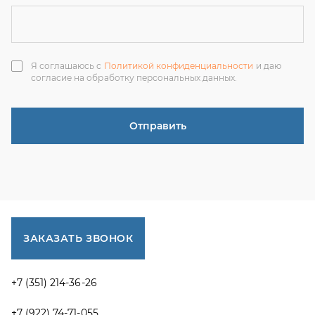
ЗАКАЗАТЬ ЗВОНОК
+7 (351) 214-36-26
+7 (922) 74-71-055
+7 (965) 85-89-377
г. Миасс, Тургоякское шоссе, 11/63, оф.19
uraltranzit@inbox.ru
Каталог запчастей
Спецпредложения
Графические каталоги УРАЛ