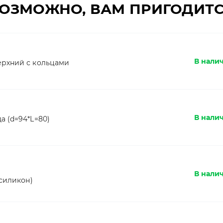
ОЗМОЖНО, ВАМ ПРИГОДИТ
В налич
ерхний с кольцами
В нали
а (d=94*L=80)
В нали
 силикон)