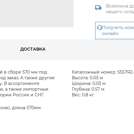
Возможна до
нашего скла
Получить кон
онлайн
ДОСТАВКА
й в сборе 570 мм под
Каталожный номер:
5557Я2
д заказ. А также другие
Высота:
0.03 м
у. В ассортименте
Ширина:
0.03 м
и, а также импортные
Глубина:
0.57 м
тории России и СНГ.
Вес:
0.8 кг
оне), длина 570мм.