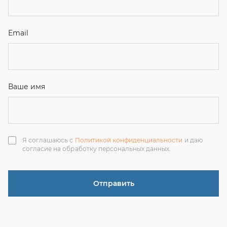
согласие на обработку персональных данных.
Отправить
ЗАКАЗАТЬ ЗВОНОК
+7 (351) 214-36-26
+7 (922) 74-71-055
+7 (965) 85-89-377
г. Миасс, Тургоякское шоссе, 11/63, оф.19