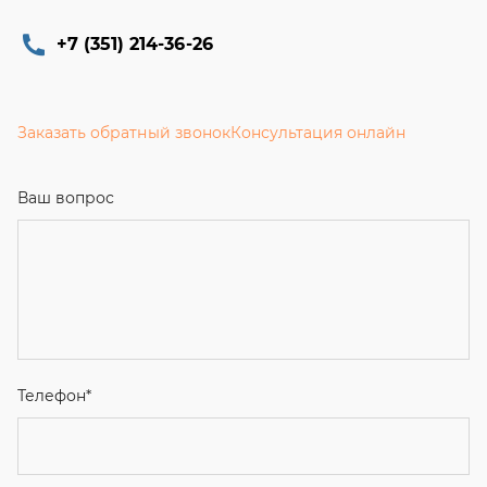
+7 (351) 214-36-26
Заказать обратный звонок
Консультация онлайн
Ваш вопрос
Телефон
*
Email
Ваше имя
Я соглашаюсь с
Политикой конфиденциальности
и даю
согласие на обработку персональных данных.