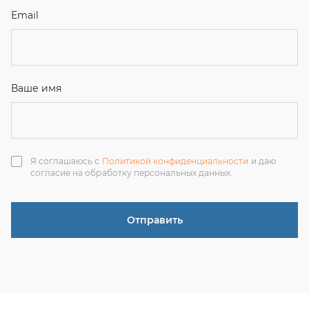
Отправить
ЗАКАЗАТЬ ЗВОНОК
+7 (351) 214-36-26
+7 (922) 74-71-055
+7 (965) 85-89-377
г. Миасс, Тургоякское шоссе, 11/63, оф.19
uraltranzit@inbox.ru