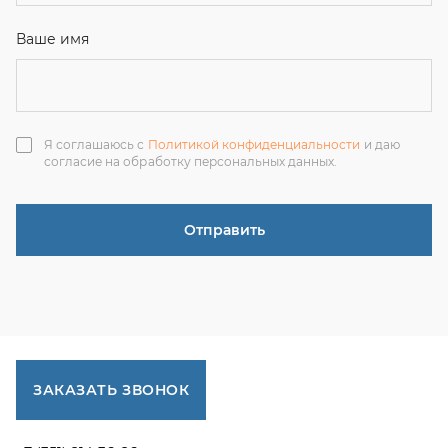
ЗАКАЗАТЬ ЗВОНОК
+7 (351) 214-36-26
+7 (922) 74-71-055
+7 (965) 85-89-377
г. Миасс, Тургоякское шоссе, 11/63, оф.19
uraltranzit@inbox.ru
Каталог запчастей
Спецпредложения