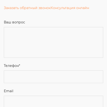
Заказать обратный звонок
Консультация онлайн
Ваш вопрос
Телефон
*
Email
Ваше имя
Я соглашаюсь с
Политикой конфиденциальности
и даю
согласие на обработку персональных данных.
Отправить