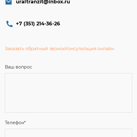
uraltranzit@inbox.ru
+7 (351) 214-36-26
Заказать обратный звонок
Консультация онлайн
Ваш вопрос
Телефон
*
Email
Ваше имя
Я соглашаюсь с
Политикой конфиденциальности
и даю
согласие на обработку персональных данных.