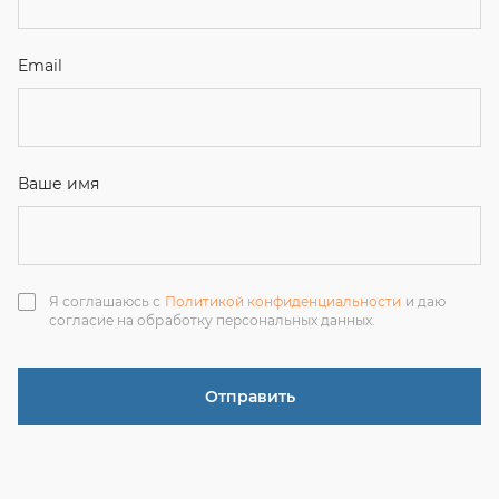
Отправить
ЗАКАЗАТЬ ЗВОНОК
+7 (351) 214-36-26
+7 (922) 74-71-055
+7 (965) 85-89-377
г. Миасс, Тургоякское шоссе, 11/63, оф.19