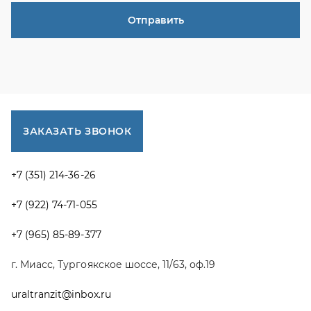
+7 (922) 74-71-055
+7 (965) 85-89-377
г. Миасс, Тургоякское шоссе, 11/63, оф.19
uraltranzit@inbox.ru
Каталог запчастей
Спецпредложения
Графические каталоги УРАЛ
Доставка и оплата
Гарантии
Новости и акции