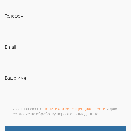
Ваше имя
Я соглашаюсь с
Политикой конфиденциальности
и даю
согласие на обработку персональных данных.
Отправить
ЗАКАЗАТЬ ЗВОНОК
+7 (351) 214-36-26
+7 (922) 74-71-055