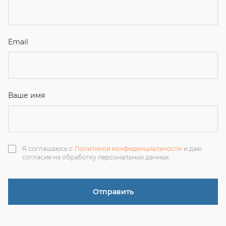
Я соглашаюсь с
Политикой конфиденциальности
и даю
согласие на обработку персональных данных.
Отправить
ЗАКАЗАТЬ ЗВОНОК
+7 (351) 214-36-26
+7 (922) 74-71-055
+7 (965) 85-89-377
г. Миасс, Тургоякское шоссе, 11/63, оф.19