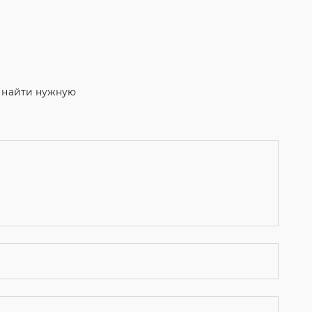
м найти нужную
ости
и даю согласие на обработку персональных данных.