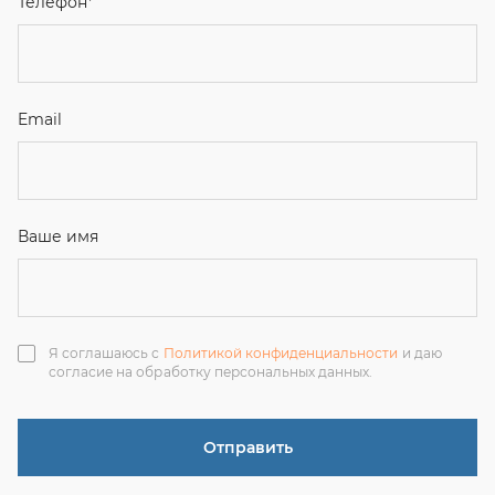
Я соглашаюсь с
Политикой конфиденциальности
и даю
согласие на обработку персональных данных.
Отправить
ЗАКАЗАТЬ ЗВОНОК
+7 (351) 214-36-26
+7 (922) 74-71-055
+7 (965) 85-89-377