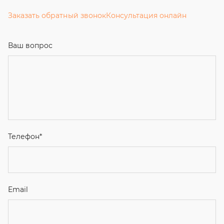
Заказать обратный звонок
Консультация онлайн
Ваш вопрос
Телефон
*
Email
Ваше имя
Я соглашаюсь с
Политикой конфиденциальности
и даю
согласие на обработку персональных данных.
Отправить