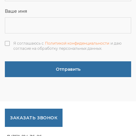
ЗАКАЗАТЬ ЗВОНОК
+7 (351) 214-36-26
+7 (922) 74-71-055
+7 (965) 85-89-377
г. Миасс, Тургоякское шоссе, 11/63, оф.19
uraltranzit@inbox.ru
Каталог запчастей
Спецпредложения