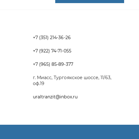
+7 (922) 74-71-055
+7 (965) 85-89-377
г. Миасс, Тургоякское шоссе, 11/63,
оф.19
uraltranzit@inbox.ru
Разработка -
ALGUS