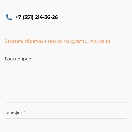
+7 (351) 214-36-26
Заказать обратный звонок
Консультация онлайн
Ваш вопрос
Телефон
*
Email
Ваше имя
Я соглашаюсь с
Политикой конфиденциальности
и даю
согласие на обработку персональных данных.