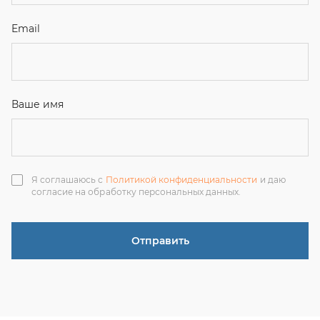
Отправить
ЗАКАЗАТЬ ЗВОНОК
+7 (351) 214-36-26
+7 (922) 74-71-055
+7 (965) 85-89-377
г. Миасс, Тургоякское шоссе, 11/63, оф.19
uraltranzit@inbox.ru