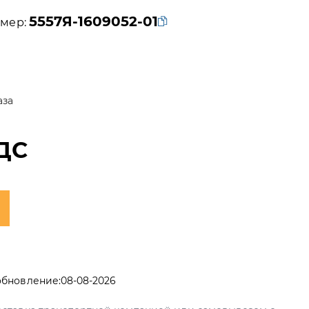
5557Я-1609052-01
мер:
аза
ДС
обновление:
08-08-2026