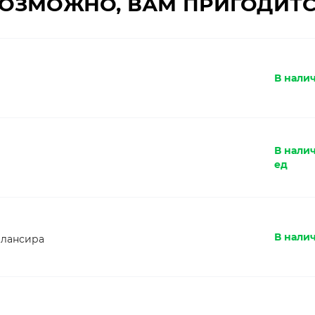
ОЗМОЖНО, ВАМ ПРИГОДИТ
В налич
В нали
ед
В налич
алансира