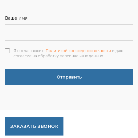
ЗАКАЗАТЬ ЗВОНОК
+7 (351) 214-36-26
+7 (922) 74-71-055
+7 (965) 85-89-377
г. Миасс, Тургоякское шоссе, 11/63, оф.19
uraltranzit@inbox.ru
Каталог запчастей