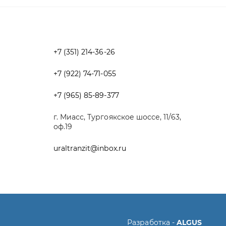
+7 (922) 74-71-055
+7 (965) 85-89-377
г. Миасс, Тургоякское шоссе, 11/63,
оф.19
uraltranzit@inbox.ru
Разработка -
ALGUS