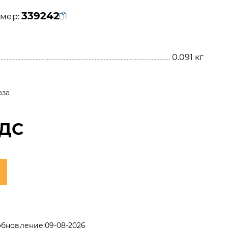
339242
мер:
0.091
кг
аза
НДС
обновление:
09-08-2026