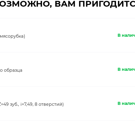
ОЗМОЖНО, ВАМ ПРИГОДИТ
В нали
мясорубка)
В нали
о образца
В нали
9 зуб., i=7,49, 8 отверстий)