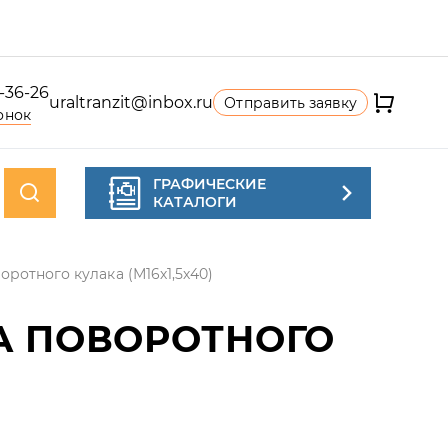
4-36-26
uraltranzit@inbox.ru
Отправить заявку
онок
ГРАФИЧЕСКИЕ
КАТАЛОГИ
ротного кулака (М16х1,5х40)
А ПОВОРОТНОГО