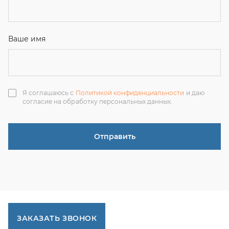
ЗАКАЗАТЬ ЗВОНОК
+7 (351) 214-36-26
+7 (922) 74-71-055
+7 (965) 85-89-377
г. Миасс, Тургоякское шоссе, 11/63, оф.19
uraltranzit@inbox.ru
Каталог запчастей