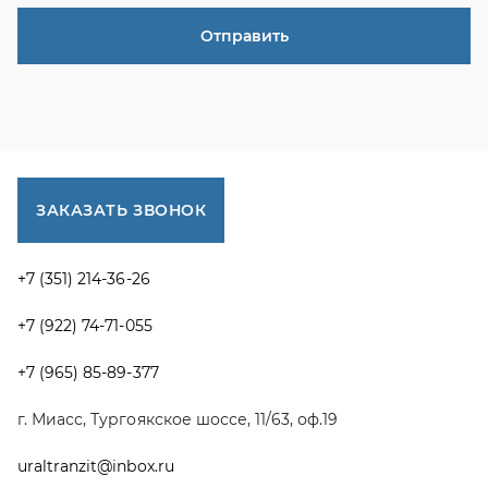
+7 (922) 74-71-055
+7 (965) 85-89-377
г. Миасс, Тургоякское шоссе, 11/63, оф.19
uraltranzit@inbox.ru
Каталог запчастей
Спецпредложения
Графические каталоги УРАЛ
Доставка и оплата
Гарантии
Новости и акции