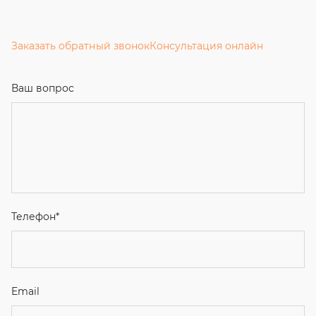
Заказать обратный звонок
Консультация онлайн
Ваш вопрос
Телефон
*
Email
Ваше имя
Я соглашаюсь с
Политикой конфиденциальности
и даю
согласие на обработку персональных данных.
Отправить