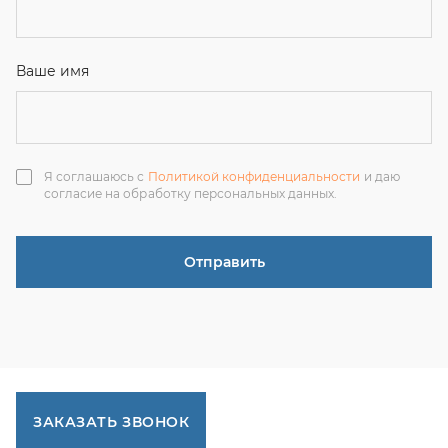
ЗАКАЗАТЬ ЗВОНОК
+7 (351) 214-36-26
+7 (922) 74-71-055
+7 (965) 85-89-377
г. Миасс, Тургоякское шоссе, 11/63, оф.19
uraltranzit@inbox.ru
Каталог запчастей