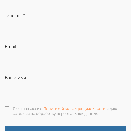
Ваше имя
Я соглашаюсь с
Политикой конфиденциальности
и даю
согласие на обработку персональных данных.
Отправить
ЗАКАЗАТЬ ЗВОНОК
+7 (351) 214-36-26
+7 (922) 74-71-055