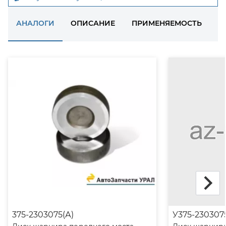
АНАЛОГИ
ОПИСАНИЕ
ПРИМЕНЯЕМОСТЬ
Д
375-2303075(А)
У375-230307