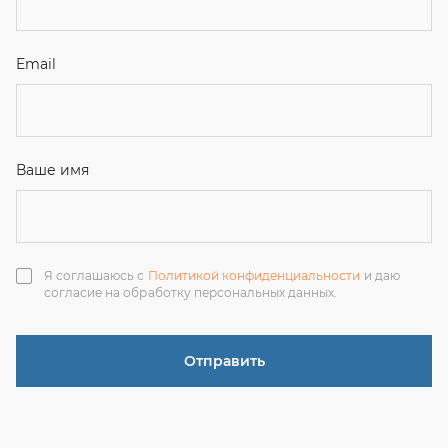
согласие на обработку персональных данных.
Отправить
ЗАКАЗАТЬ ЗВОНОК
+7 (351) 214-36-26
+7 (922) 74-71-055
+7 (965) 85-89-377
г. Миасс, Тургоякское шоссе, 11/63, оф.19