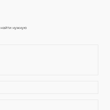
м найти нужную
ости
и даю согласие на обработку персональных данных.