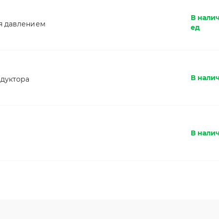
В нали
я давлением
ед
В нали
едуктора
В налич