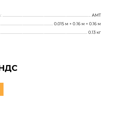
:
АМТ
0.015 м × 0.16 м × 0.16 м
0.13
кг
 НДС