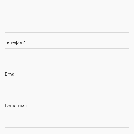
Телефон
*
Email
Ваше имя
Я соглашаюсь с
Политикой конфиденциальности
и даю
согласие на обработку персональных данных.
Отправить
ЗАКАЗАТЬ ЗВОНОК