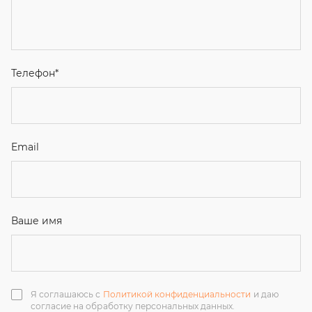
Email
Ваше имя
Я соглашаюсь с
Политикой конфиденциальности
и даю
согласие на обработку персональных данных.
Отправить
ЗАКАЗАТЬ ЗВОНОК
+7 (351) 214-36-26