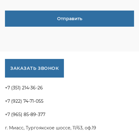
+7 (922) 74-71-055
+7 (965) 85-89-377
г. Миасс, Тургоякское шоссе, 11/63, оф.19
uraltranzit@inbox.ru
Каталог запчастей
Спецпредложения
Графические каталоги УРАЛ
Доставка и оплата
Гарантии