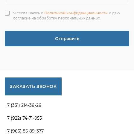
ЗАКАЗАТЬ ЗВОНОК
+7 (351) 214-36-26
+7 (922) 74-71-055
+7 (965) 85-89-377
г. Миасс, Тургоякское шоссе, 11/63, оф.19
uraltranzit@inbox.ru
Каталог запчастей
Спецпредложения
Графические каталоги УРАЛ
Доставка и оплата