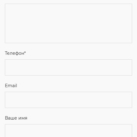
Телефон
*
Email
Ваше имя
Я соглашаюсь с
Политикой конфиденциальности
и даю
согласие на обработку персональных данных.
Отправить