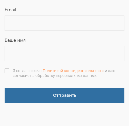
Отправить
ЗАКАЗАТЬ ЗВОНОК
+7 (351) 214-36-26
+7 (922) 74-71-055
+7 (965) 85-89-377
г. Миасс, Тургоякское шоссе, 11/63, оф.19
uraltranzit@inbox.ru