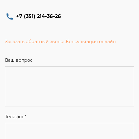
+7 (351) 214-36-26
Заказать обратный звонок
Консультация онлайн
Ваш вопрос
Телефон
*
Email
Ваше имя
Я соглашаюсь с
Политикой конфиденциальности
и даю
согласие на обработку персональных данных.