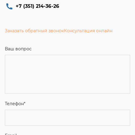
+7 (351) 214-36-26
Заказать обратный звонок
Консультация онлайн
Ваш вопрос
Телефон
*
Email
Ваше имя
Я соглашаюсь с
Политикой конфиденциальности
и даю
согласие на обработку персональных данных.