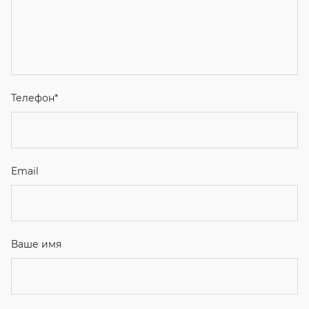
Телефон
*
Email
Ваше имя
Я соглашаюсь с
Политикой конфиденциальности
и даю
согласие на обработку персональных данных.
Отправить
ЗАКАЗАТЬ ЗВОНОК