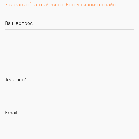
Заказать обратный звонок
Консультация онлайн
Ваш вопрос
Телефон
*
Email
Ваше имя
Я соглашаюсь с
Политикой конфиденциальности
и даю
согласие на обработку персональных данных.
Отправить