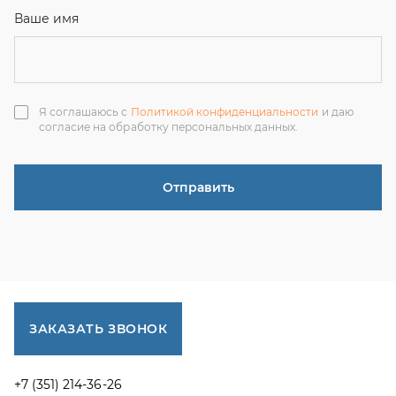
ЗАКАЗАТЬ ЗВОНОК
+7 (351) 214-36-26
+7 (922) 74-71-055
+7 (965) 85-89-377
г. Миасс, Тургоякское шоссе, 11/63, оф.19
uraltranzit@inbox.ru
Каталог запчастей
Спецпредложения