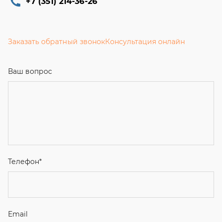
+7 (351) 214-36-26
Заказать обратный звонок
Консультация онлайн
Ваш вопрос
Телефон
*
Email
Ваше имя
Я соглашаюсь с
Политикой конфиденциальности
и даю
согласие на обработку персональных данных.
Отправить