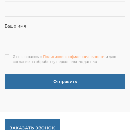
ЗАКАЗАТЬ ЗВОНОК
+7 (351) 214-36-26
+7 (922) 74-71-055
+7 (965) 85-89-377
г. Миасс, Тургоякское шоссе, 11/63, оф.19
uraltranzit@inbox.ru
Каталог запчастей