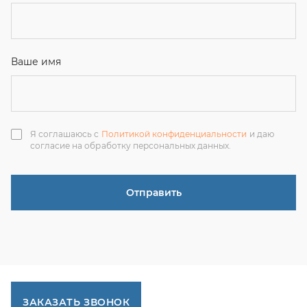
ЗАКАЗАТЬ ЗВОНОК
+7 (351) 214-36-26
+7 (922) 74-71-055
+7 (965) 85-89-377
г. Миасс, Тургоякское шоссе, 11/63, оф.19
uraltranzit@inbox.ru
Каталог запчастей