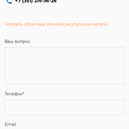
+7 (351) 214-36-26
Заказать обратный звонок
Консультация онлайн
Ваш вопрос
Телефон
*
Email
Ваше имя
Я соглашаюсь с
Политикой конфиденциальности
и даю
согласие на обработку персональных данных.
Отправить