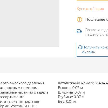
Купить в 1 клик
Последнее 
Возможна до
нашего скла
Получить кон
онлайн
ового высокого давления
Каталожный номер:
53404.4
д каталожным номером
Высота:
0.02 м
е запасные части из раздела
Ширина:
0.07 м
 ассортименте
Глубина:
0.07 м
и, а также импортные
Вес:
0.01 кг
тории России и СНГ.