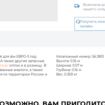
Возможна до
нашего скла
Получить кон
онлайн
й для а\м ЕВРО-3 под
Каталожный номер:
56.3813
 А также другие запасные
Высота:
0.16 м
 Урал
оптом и в розницу. В
Ширина:
0.07 м
анные аналоги, а также
Глубина:
0.16 м
ся по территории России и
Вес:
0.359 кг
ОЗМОЖНО, ВАМ ПРИГОДИТ