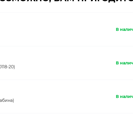
В нали
В налич
118-20)
В налич
абина)