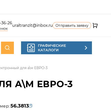
4-36-26
uraltranzit@inbox.ru
Отправить заявку
онок
ГРАФИЧЕСКИЕ
КАТАЛОГИ
ектронный для а\м ЕВРО-3
Я А\М ЕВРО-3
56.3813
мер: