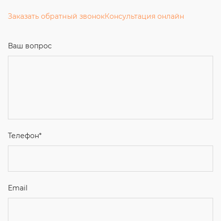
Заказать обратный звонок
Консультация онлайн
Ваш вопрос
Телефон
*
Email
Ваше имя
Я соглашаюсь с
Политикой конфиденциальности
и даю
согласие на обработку персональных данных.
Отправить