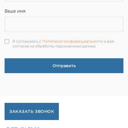
ЗАКАЗАТЬ ЗВОНОК
+7 (351) 214-36-26
+7 (922) 74-71-055
+7 (965) 85-89-377
г. Миасс, Тургоякское шоссе, 11/63, оф.19
uraltranzit@inbox.ru
Каталог запчастей
Спецпредложения