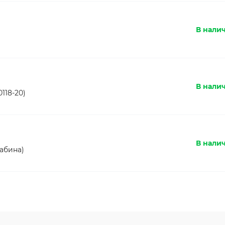
В нали
В налич
118-20)
В налич
абина)