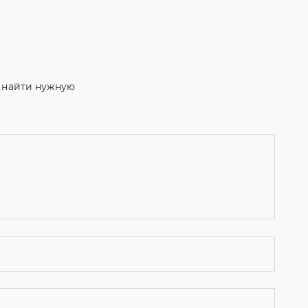
м найти нужную
ости
и даю согласие на обработку персональных данных.