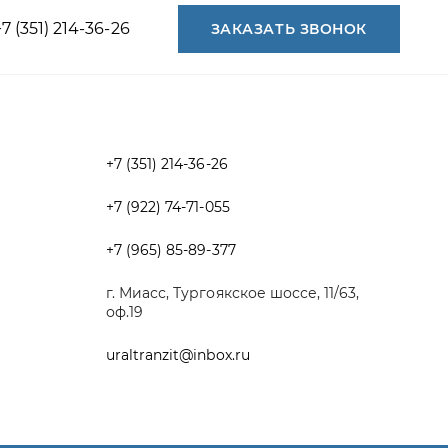
+7 (351) 214-36-26
+7 (922) 74-71-055
+7 (965) 85-89-377
г. Миасс, Тургоякское шоссе, 11/63,
оф.19
uraltranzit@inbox.ru
Разработка -
ALGUS