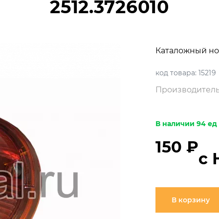
2512.3726010
Каталожный но
код товара:
15219
Производитель
В наличии 94 ед
150 ₽
с 
В корзину