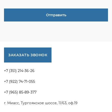
+7 (922) 74-71-055
+7 (965) 85-89-377
г. Миасс, Тургоякское шоссе, 11/63, оф.19
uraltranzit@inbox.ru
Каталог запчастей
Спецпредложения
Графические каталоги УРАЛ
Доставка и оплата
Гарантии